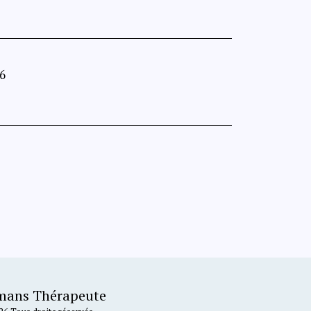
6
rmans Thérapeute